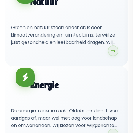
Natuur
Groen en natuur staan onder druk door
klimaatverandering en ruimteclaims, terwijl ze
juist gezondheid en leefbaarheid dragen. Wij
kiezen voor vergroening als uitgangspunt,
beter groenbeheer en meer biodiversiteit, met
behoud van landschap en herkenbare dorpen.
Dat lukt alleen met inwoners, scholen en
verenigingen als echte partners.
Energie
De energietransitie raakt Oldebroek direct: van
aardgas af, maar wel met oog voor landschap
en omwonenden. Wij kiezen voor wijkgerichte
warmtestappen, kleinschalige lokale