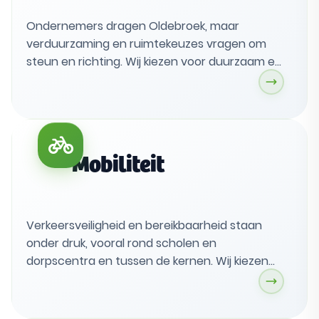
Ondernemers dragen Oldebroek, maar
verduurzaming en ruimtekeuzes vragen om
steun en richting. Wij kiezen voor duurzaam en
sociaal ondernemen, met hulp voor bedrijven
die investeren in innovatie, hergebruik en
lokale samenwerking. De gemeente werkt als
partner, maakt bedrijventerreinen
toekomstbestendig en benut regionale
Mobiliteit
samenwerking.
Verkeersveiligheid en bereikbaarheid staan
onder druk, vooral rond scholen en
dorpscentra en tussen de kernen. Wij kiezen
voor fiets en voetganger voorop, beter
openbaar vervoer en duurzaam vervoer met
laadpunten en fietsstallingen. Met regionale