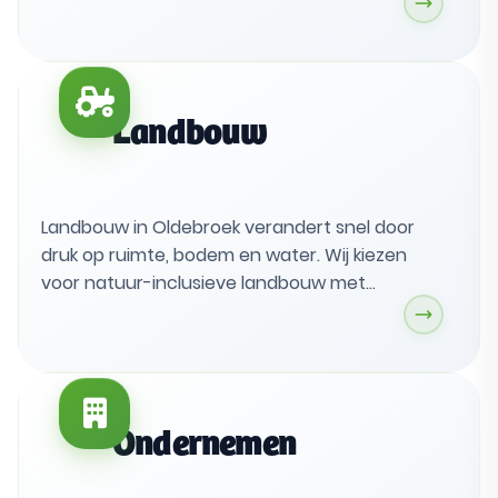
initiatieven en zonnepanelen op daken boven
extra druk op het buitengebied. Investeren in
energiebesparing moet lonen en besluiten
moeten transparant zijn.
Landbouw
Landbouw in Oldebroek verandert snel door
druk op ruimte, bodem en water. Wij kiezen
voor natuur-inclusieve landbouw met
perspectief voor agrariërs, zodat biodiversiteit
en een vitaal buitengebied sterker worden.
Dat vraagt actieve samenwerking met
provincie en boeren, met duidelijke keuzes die
passen bij het landschap.
Ondernemen