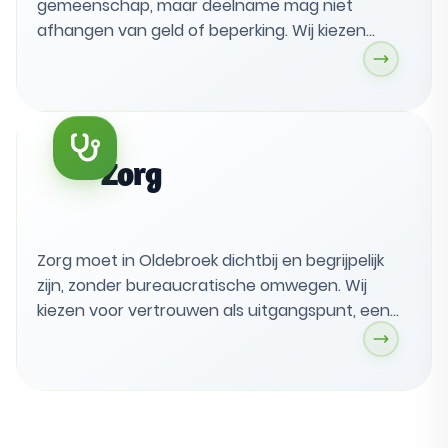
gemeenschap, maar deelname mag niet
afhangen van geld of beperking. Wij kiezen
voor toegankelijke sport voor iedereen en voor
duurzaam onderhoud en vernieuwing van
velden, hallen en zwembad. Verenigingen
krijgen praktische steun, onder meer via een
verenigingscoach en hulp bij fondsen.
Zorg
Zorg moet in Oldebroek dichtbij en begrijpelijk
zijn, zonder bureaucratische omwegen. Wij
kiezen voor vertrouwen als uitgangspunt, een
bereikbaar sociaal team en hulp die op tijd
komt, met positieve gezondheid en preventie
centraal. Mantelzorgers krijgen steun en
armoede pakken we actief aan met
toegankelijke regelingen.