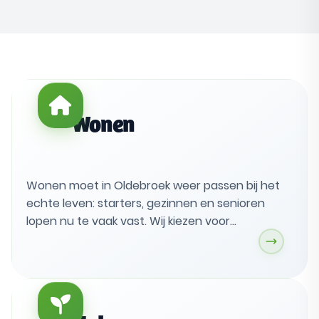
Wonen
Wonen moet in Oldebroek weer passen bij het
echte leven: starters, gezinnen en senioren
lopen nu te vaak vast. Wij kiezen voor
betaalbare, energiezuinige woningen en
buurten met groen en voorzieningen, met
regie op kwaliteit. Dat doen we samen met
inwoners, per kern en met een woonvisie die
vooruitkijkt.