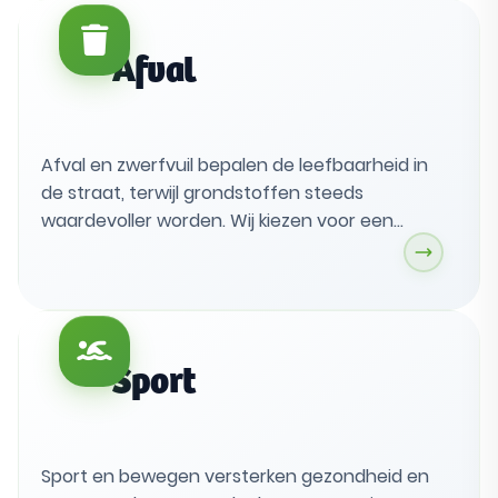
samenwerking en duidelijke keuzes maken we
mobiliteit veiliger en leefbaarder.
Afval
Afval en zwerfvuil bepalen de leefbaarheid in
de straat, terwijl grondstoffen steeds
waardevoller worden. Wij kiezen voor een
circulaire aanpak met hergebruik, reparatie en
lokale kringlopen, en voor snelle actie bij
containerproblemen. Inwoners doen mee via
schoonmaakacties en duurzaam gedrag moet
eerlijk beloond worden.
Sport
Sport en bewegen versterken gezondheid en