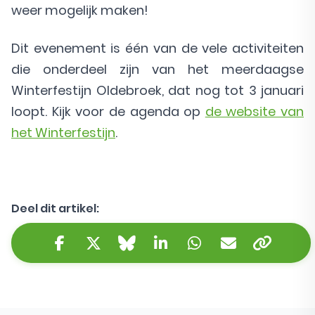
weer mogelijk maken!
Dit evenement is één van de vele activiteiten
die onderdeel zijn van het meerdaagse
Winterfestijn Oldebroek, dat nog tot 3 januari
loopt. Kijk voor de agenda op
de website van
het Winterfestijn
.
Deel dit artikel:
Kopieer 
Facebook
Twitter/X
Bluesky
LinkedIn
WhatsApp
E-mail