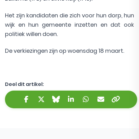
Het zijn kandidaten die zich voor hun dorp, hun
wijk en hun gemeente inzetten en dat ook
politiek willen doen.
De verkiezingen zijn op woensdag 18 maart.
Deel dit artikel:
Kopieer 
Facebook
Twitter/X
Bluesky
LinkedIn
WhatsApp
E-mail