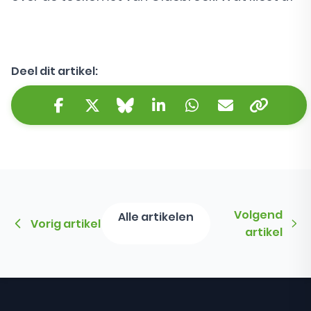
Deel dit artikel:
Kopieer 
Facebook
Twitter/X
Bluesky
LinkedIn
WhatsApp
E-mail
Volgend
Alle artikelen
Vorig artikel
artikel