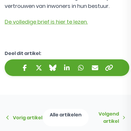
vertrouwen van inwoners in hun bestuur.
De volledige brief is hier te lezen.
Deel dit artikel:
Kopieer 
Facebook
Twitter/X
Bluesky
LinkedIn
WhatsApp
E-mail
Volgend
Alle artikelen
Vorig artikel
artikel