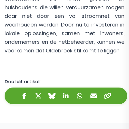
huishoudens die willen verduurzamen mogen
daar niet door een vol stroomnet van
weerhouden worden. Door nu te investeren in
lokale oplossingen, samen met inwoners,
ondernemers en de netbeheerder, kunnen we
voorkomen dat Oldebroek stil komt te liggen.
Deel dit artikel:
Kopieer 
Facebook
Twitter/X
Bluesky
LinkedIn
WhatsApp
E-mail