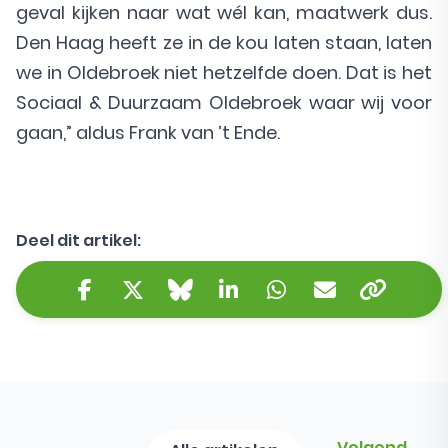
geval kijken naar wat wél kan, maatwerk dus.
Den Haag heeft ze in de kou laten staan, laten
we in Oldebroek niet hetzelfde doen. Dat is het
Sociaal & Duurzaam Oldebroek waar wij voor
gaan,” aldus Frank van ’t Ende.
Deel dit artikel:
Kopieer 
Facebook
Twitter/X
Bluesky
LinkedIn
WhatsApp
E-mail
Volgend