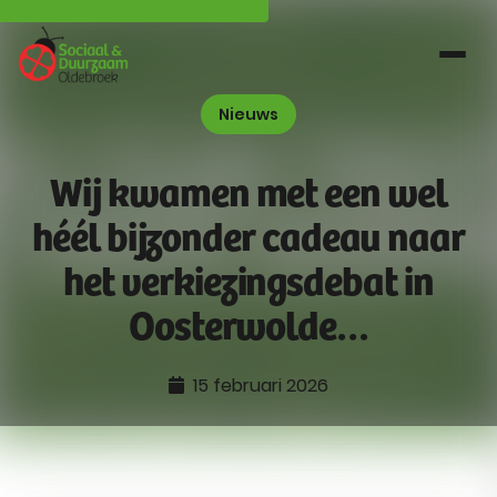
Nieuws
Wij kwamen met een wel
héél bijzonder cadeau naar
het verkiezingsdebat in
Oosterwolde…
15 februari 2026