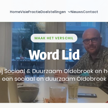
Home
Visie
Fractie
Doelstellingen
Nieuws
Contact
MAAK HET VERSCHIL
Word Lid
 bij Sociaal & Duurzaam Oldebroek en
een sociaal en duurzaam Oldebroek