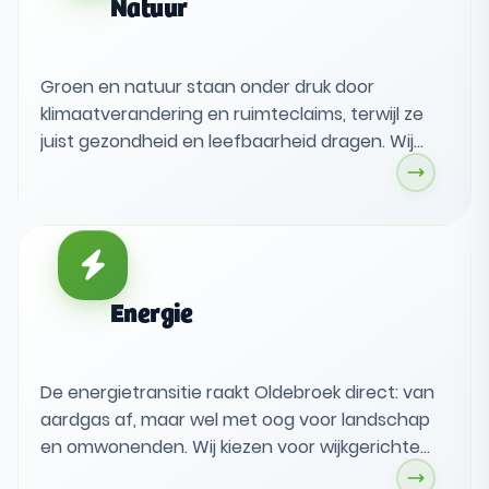
Natuur
Groen en natuur staan onder druk door
klimaatverandering en ruimteclaims, terwijl ze
juist gezondheid en leefbaarheid dragen. Wij
kiezen voor vergroening als uitgangspunt,
beter groenbeheer en meer biodiversiteit, met
behoud van landschap en herkenbare dorpen.
Dat lukt alleen met inwoners, scholen en
verenigingen als echte partners.
Energie
De energietransitie raakt Oldebroek direct: van
aardgas af, maar wel met oog voor landschap
en omwonenden. Wij kiezen voor wijkgerichte
warmtestappen, kleinschalige lokale