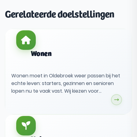
Gerelateerde doelstellingen
Wonen
Wonen moet in Oldebroek weer passen bij het
echte leven: starters, gezinnen en senioren
lopen nu te vaak vast. Wij kiezen voor
betaalbare, energiezuinige woningen en
buurten met groen en voorzieningen, met
regie op kwaliteit. Dat doen we samen met
inwoners, per kern en met een woonvisie die
vooruitkijkt.