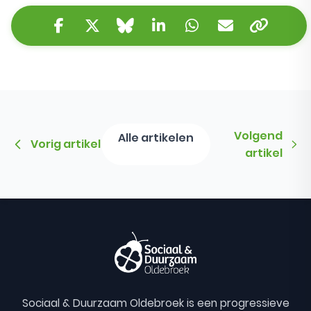
Kopieer 
Facebook
Twitter/X
Bluesky
LinkedIn
WhatsApp
E-mail
Volgend
Alle artikelen
Vorig artikel
artikel
Sociaal & Duurzaam Oldebroek is een progressieve