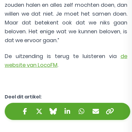
zouden halen en alles zelf mochten doen, dan
willen we dat niet. Je moet het samen doen.
Maar dat betekent ook dat we niks gaan
beloven. Het enige wat we kunnen beloven, is
dat we ervoor gaan.”
De uitzending is terug te luisteren via
de
website van LocoFM
.
Deel dit artikel:
Kopieer 
Facebook
Twitter/X
Bluesky
LinkedIn
WhatsApp
E-mail