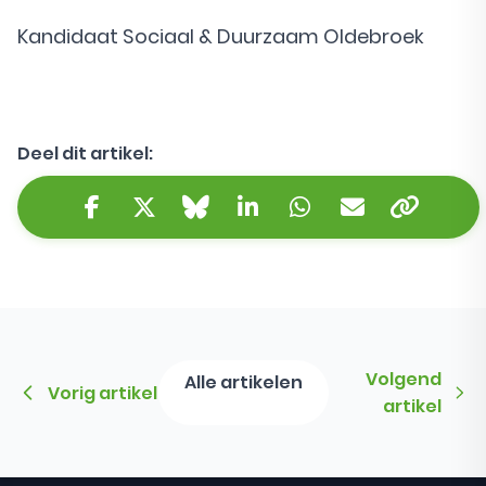
Kandidaat Sociaal & Duurzaam Oldebroek
Deel dit artikel:
Kopieer 
Facebook
Twitter/X
Bluesky
LinkedIn
WhatsApp
E-mail
Volgend
Alle artikelen
Vorig artikel
artikel