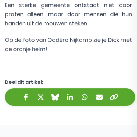
Een sterke gemeente ontstaat niet door
praten alleen, maar door mensen die hun
handen uit de mouwen steken.
Op de foto van Oddéro Nijkamp zie je Dick met
de oranje helm!
Deel dit artikel:
Kopieer 
Facebook
Twitter/X
Bluesky
LinkedIn
WhatsApp
E-mail